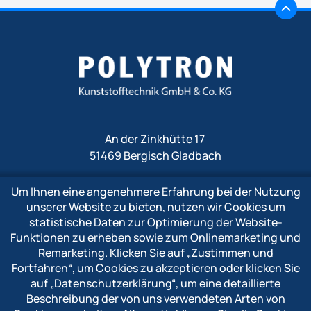
An der Zinkhütte 17
51469 Bergisch Gladbach
Um Ihnen eine angenehmere Erfahrung bei der Nutzung
Fon
+49 2202 1009 0
unserer Website zu bieten, nutzen wir Cookies um
Fax +49 2202 1009 333
statistische Daten zur Optimierung der Website-
Mail
info@polytron-gmbh.de
Funktionen zu erheben sowie zum Onlinemarketing und
Remarketing. Klicken Sie auf
„Zustimmen und
www.polytron-gmbh.de
Fortfahren“
, um Cookies zu akzeptieren oder klicken Sie
auf
„Datenschutzerklärung“
, um eine detaillierte
» Datenschutzerklärung
Beschreibung der von uns verwendeten Arten von