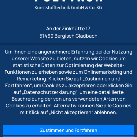
An der Zinkhütte 17
51469 Bergisch Gladbach
Um Ihnen eine angenehmere Erfahrung bei der Nutzung
Fon
+49 2202 1009 0
unserer Website zu bieten, nutzen wir Cookies um
Fax +49 2202 1009 333
statistische Daten zur Optimierung der Website-
Mail
info@polytron-gmbh.de
Funktionen zu erheben sowie zum Onlinemarketing und
Remarketing. Klicken Sie auf
„Zustimmen und
www.polytron-gmbh.de
Fortfahren“
, um Cookies zu akzeptieren oder klicken Sie
auf
„Datenschutzerklärung“
, um eine detaillierte
» Datenschutzerklärung
Beschreibung der von uns verwendeten Arten von
» Impressum
Cookies zu erhalten. Alternativ können Sie alle Cookies
» Hinweisgebersystem
mit Klick auf
„Nicht akzeptieren“
ablehnen.
Zustimmen und Fortfahren