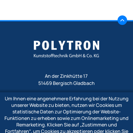
An der Zinkhütte 17
51469 Bergisch Gladbach
Um Ihnen eine angenehmere Erfahrung bei der Nutzung
Fon
+49 2202 1009 0
unserer Website zu bieten, nutzen wir Cookies um
Fax +49 2202 1009 333
statistische Daten zur Optimierung der Website-
Mail
info@polytron-gmbh.de
Funktionen zu erheben sowie zum Onlinemarketing und
Remarketing. Klicken Sie auf
„Zustimmen und
www.polytron-gmbh.de
Fortfahren“
, um Cookies zu akzeptieren oder klicken Sie