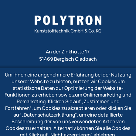
An der Zinkhütte 17
51469 Bergisch Gladbach
Um Ihnen eine angenehmere Erfahrung bei der Nutzung
Fon
+49 2202 1009 0
unserer Website zu bieten, nutzen wir Cookies um
Fax +49 2202 1009 333
statistische Daten zur Optimierung der Website-
Mail
info@polytron-gmbh.de
Funktionen zu erheben sowie zum Onlinemarketing und
Remarketing. Klicken Sie auf
„Zustimmen und
www.polytron-gmbh.de
Fortfahren“
, um Cookies zu akzeptieren oder klicken Sie
auf
„Datenschutzerklärung“
, um eine detaillierte
» Datenschutzerklärung
Beschreibung der von uns verwendeten Arten von
» Impressum
Cookies zu erhalten. Alternativ können Sie alle Cookies
» Hinweisgebersystem
mit Klick auf
„Nicht akzeptieren“
ablehnen.