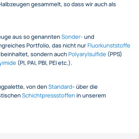
 Halbzeugen gesammelt, so dass wir auch als
zeuge aus so genannten
Sonder-
und
ngreiches Portfolio, das nicht nur
Fluorkunststoffe
 beinhaltet, sondern auch
Polyarylsulfide
(PPS)
yimide
(PI, PAI, PBI, PEI etc.).
ugpalette, von den
Standard
- über die
stischen
Schichtpressstoffen
in unserem