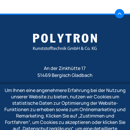
An der Zinkhütte 17
51469 Bergisch Gladbach
Um Ihnen eine angenehmere Erfahrung bei der Nutzung
Fon
+49 2202 1009 0
unserer Website zu bieten, nutzen wir Cookies um
Fax +49 2202 1009 333
statistische Daten zur Optimierung der Website-
Mail
info@polytron-gmbh.de
Funktionen zu erheben sowie zum Onlinemarketing und
Remarketing. Klicken Sie auf
„Zustimmen und
www.polytron-gmbh.de
Fortfahren“
, um Cookies zu akzeptieren oder klicken Sie
auf
„Datenschutzerklärung“
, um eine detaillierte