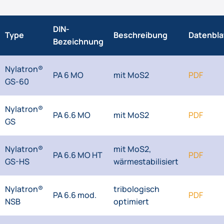
DIN-
Type
Beschreibung
Datenbla
Bezeichnung
Nylatron®
PA 6 MO
mit MoS2
PDF
GS-60
Nylatron®
PA 6.6 MO
mit MoS2
PDF
GS
Nylatron®
mit MoS2,
PA 6.6 MO HT
PDF
GS-HS
wärmestabilisiert
Nylatron®
tribologisch
PA 6.6 mod.
PDF
NSB
optimiert