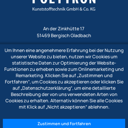
An der Zinkhütte 17
51469 Bergisch Gladbach
Um Ihnen eine angenehmere Erfahrung bei der Nutzung
Fon
+49 2202 1009 0
unserer Website zu bieten, nutzen wir Cookies um
Fax +49 2202 1009 333
statistische Daten zur Optimierung der Website-
Mail
info@polytron-gmbh.de
Funktionen zu erheben sowie zum Onlinemarketing und
Remarketing. Klicken Sie auf
„Zustimmen und
www.polytron-gmbh.de
Fortfahren“
, um Cookies zu akzeptieren oder klicken Sie
auf
„Datenschutzerklärung“
, um eine detaillierte
» Datenschutzerklärung
Beschreibung der von uns verwendeten Arten von
» Impressum
Cookies zu erhalten. Alternativ können Sie alle Cookies
» Hinweisgebersystem
mit Klick auf
„Nicht akzeptieren“
ablehnen.
Zustimmen und Fortfahren