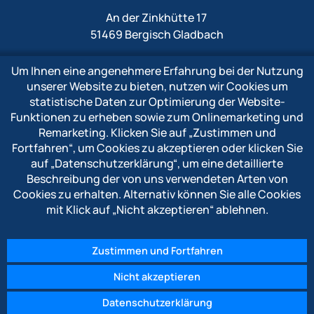
An der Zinkhütte 17
51469 Bergisch Gladbach
Um Ihnen eine angenehmere Erfahrung bei der Nutzung
Fon
+49 2202 1009 0
unserer Website zu bieten, nutzen wir Cookies um
Fax +49 2202 1009 333
statistische Daten zur Optimierung der Website-
Mail
info@polytron-gmbh.de
Funktionen zu erheben sowie zum Onlinemarketing und
Remarketing. Klicken Sie auf
„Zustimmen und
www.polytron-gmbh.de
Fortfahren“
, um Cookies zu akzeptieren oder klicken Sie
auf
„Datenschutzerklärung“
, um eine detaillierte
» Datenschutzerklärung
Beschreibung der von uns verwendeten Arten von
» Impressum
Cookies zu erhalten. Alternativ können Sie alle Cookies
» Hinweisgebersystem
mit Klick auf
„Nicht akzeptieren“
ablehnen.
Zustimmen und Fortfahren
Nicht akzeptieren
© 2026 POLYTRON Kunststofftechnik GmbH & Co. KG
Datenschutzerklärung