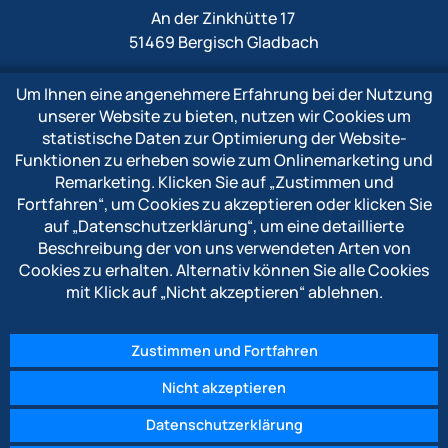
An der Zinkhütte 17
51469 Bergisch Gladbach
Um Ihnen eine angenehmere Erfahrung bei der Nutzung
Fon
+49 2202 1009 0
unserer Website zu bieten, nutzen wir Cookies um
Fax +49 2202 1009 333
statistische Daten zur Optimierung der Website-
Mail
info@polytron-gmbh.de
Funktionen zu erheben sowie zum Onlinemarketing und
Remarketing. Klicken Sie auf
„Zustimmen und
www.polytron-gmbh.de
Fortfahren“
, um Cookies zu akzeptieren oder klicken Sie
auf
„Datenschutzerklärung“
, um eine detaillierte
» Datenschutzerklärung
Beschreibung der von uns verwendeten Arten von
» Impressum
Cookies zu erhalten. Alternativ können Sie alle Cookies
» Hinweisgebersystem
mit Klick auf
„Nicht akzeptieren“
ablehnen.
Zustimmen und Fortfahren
Nicht akzeptieren
© 2026 POLYTRON Kunststofftechnik GmbH & Co. KG
Datenschutzerklärung