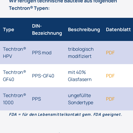
Wir fertigen technische Bauteile aus folgenden
Techtron® Typen:
DIN-
Type
Beschreibung
Datenblatt
Bezeichnung
Techtron®
tribologisch
PPS mod
PDF
HPV
modifiziert
Techtron®
mit 40%
PPS-GF40
PDF
GF40
Glasfasern
Techtron®
ungefüllte
PPS
PDF
1000
Sondertype
FDA = für den Lebensmittelkontakt gem. FDA geeignet.