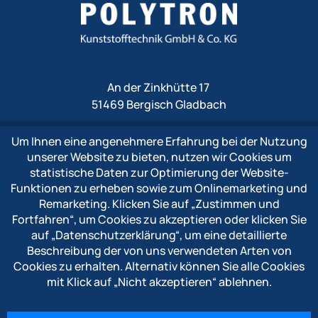
An der Zinkhütte 17
51469 Bergisch Gladbach
Um Ihnen eine angenehmere Erfahrung bei der Nutzung
Fon
+49 2202 1009 0
unserer Website zu bieten, nutzen wir Cookies um
Fax +49 2202 1009 333
statistische Daten zur Optimierung der Website-
Mail
info@polytron-gmbh.de
Funktionen zu erheben sowie zum Onlinemarketing und
Remarketing. Klicken Sie auf
„Zustimmen und
www.polytron-gmbh.de
Fortfahren“
, um Cookies zu akzeptieren oder klicken Sie
auf
„Datenschutzerklärung“
, um eine detaillierte
» Datenschutzerklärung
Beschreibung der von uns verwendeten Arten von
» Impressum
Cookies zu erhalten. Alternativ können Sie alle Cookies
» Hinweisgebersystem
mit Klick auf
„Nicht akzeptieren“
ablehnen.