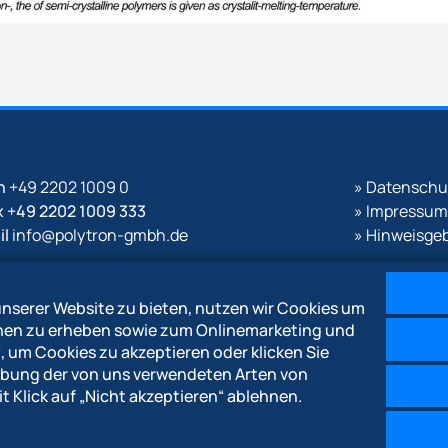
n
+49 2202 1009 0
» Datenschu
x +49 2202 1009 333
» Impressum
il
info@polytron-gmbh.de
» Hinweisge
w.polytron-gmbh.de
nserer Website zu bieten, nutzen wir Cookies um
onen zu erheben sowie zum Onlinemarketing und
“
, um Cookies zu akzeptieren oder klicken Sie
reibung der von uns verwendeten Arten von
t Klick auf
„Nicht akzeptieren“
ablehnen.