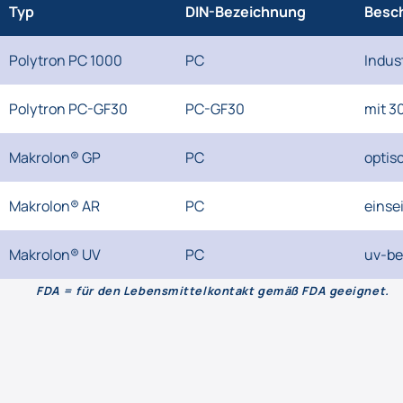
Typ
DIN-Bezeichnung
Besc
Polytron PC 1000
PC
Indus
Polytron PC-GF30
PC-GF30
mit 3
Makrolon® GP
PC
optis
Makrolon® AR
PC
einse
Makrolon® UV
PC
uv-be
FDA = für den Lebensmittelkontakt gemäß FDA geeignet.