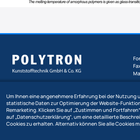
Fo
Fa
Ma
ww
An der Zinkhütte 17
Um Ihnen eine angenehmere Erfahrung bei der Nutzung u
51469 Bergisch Gladbach
statistische Daten zur Optimierung der Website-Funkti
Remarketing. Klicken Sie auf
„Zustimmen und Fortfahren
auf
„Datenschutzerklärung“
, um eine detaillierte Besch
© 2026 POLYTRON Kunststofftechnik GmbH & Co. KG
Cookies zu erhalten. Alternativ können Sie alle Cookies mi