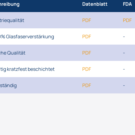
hreibung
Datenblatt
FDA
triequalität
PDF
PDF
0% Glasfaserverstärkung
PDF
-
che Qualität
PDF
-
itig kratzfest beschichtet
PDF
-
ständig
PDF
-